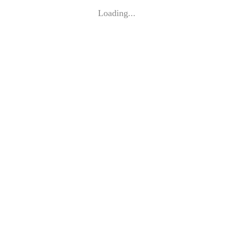
Loading...
Impressum
©
EVA DWORSCHAK 2026