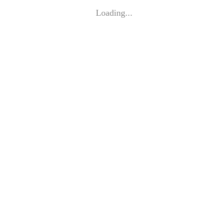
Loading...
©
EVA DWORSCHAK 2026