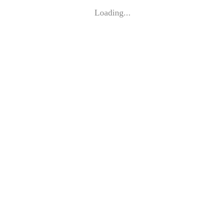
Loading...
Impressum
©
EVA DWORSCHAK 2026